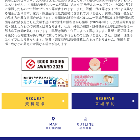
実際とは異なります。光の柱は現地の位置を表現したもので建物の規模や高さを示すもので
はありません。 ※掲載のモデルルーム写真は「Aタイプ モデルルームプラン」を2024年2月
に撮影したもので一部オプション等が含まれます。また、設備・仕様等はタイプにより異な
る場合があります。家具・調度品等は販売価格に含まれておりません。実際と質感・色など
の見え方が異なる場合があります。※掲載の眺望合成バルコニー完成予想CGは計画段階の図
面を基に描き起こした完成予想CGに現地15階相当から撮影（2024年3月）した眺望写真を合
成・加工したもので実際とは異なります。なお、外観の細部・設備機器及び周辺建物等は一
部省略又は簡略化しております。眺望は階数・住戸によって異なります。眺望・周辺環境は
今後変わる可能性があり将来に渡って保証されるものではありません。また、設備・仕様等
はタイプにより異なります。家具・調度品等は販売価格に含まれておりません。実際と質
感・色などの見え方が異なる場合があります。