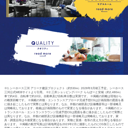
※1.シーホース三河 アリーナ建設プロジェクト（約530m）2028年3月竣工予定。シーホース
三河公式WEBサイトより引用。 ※2.三井ショッピングパーク ららぽーと安城（約2,480m）
車で約4分、自転車で約10分。自動車及び自転車分数は実測です。 ※掲載の距離は現地から
の概算距離です。 ※掲載の外観・エントランスアプローチ完成予想CGは計画段階の図面を基
に描き起こしたもので実際とは異なります。なお、外観の細部及び設備機器等は一部省略又
は簡略化しております。植栽は計画段階のもので変更となる場合があります。 ※掲載のエン
トランスホール・エントランスラウンジ完成予想CGは図面を基に描き起こしたもので実際と
は異なります。なお、外観の細部及び設備機器等は一部省略又は簡略化しております。家
具・調度品等は今後変更になる場合があります。実物と質感・色等の見え方が異なる場合が
あります。 ※掲載の航空写真は計画地周辺を2023年2月に撮影したものにCG加工したもので