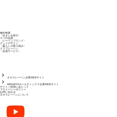
物件検索
〈住まいを探す〉
５つの品質
〈レーベンブランド〉
グッドデザイン
〈暮らしの取り組み〉
クラブレーベン
〈会員サービス〉
chevron_right
タカラレーベン企業WEBサイト
chevron_right
MIRARTHホールディングス企業WEBサイト
サイトご利用にあたって
プライバシーポリシー
お問い合わせ
タカラレーベンについて