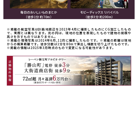
毎⽇のおいしいものまとか
モビーディックス リバイバル
（徒歩1分 約70m）
（徒歩3分 約200m）
※掲載の航空写真は計画地周辺を2023年4月に撮影したものにCG加工したもの
で、実際とは異なります。光の円は、現地の位置を表現したもので建物の規模や
高さを示すものではありません。
※掲載の環境写真は2024年6月,12月に撮影したものです。※掲載の距離は現地
からの概算距離です。徒歩分数は1分を80mで算出し端数を切り上げたものです。
※掲載の情報は2025年3月時点のもので変更になる可能性があります。