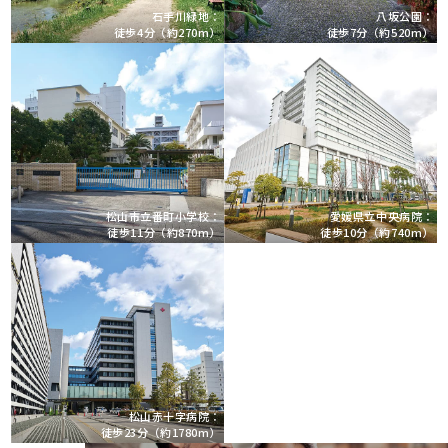
石手川緑地：
八坂公園：
徒歩4分（約270m）
徒歩7分（約520m）
松山市立番町小学校：
愛媛県立中央病院：
徒歩11分（約870m）
徒歩10分（約740m）
松山赤十字病院：
徒歩23分（約1780m）