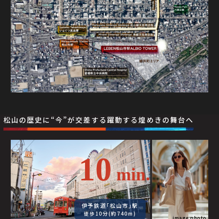
松山の歴史に“今”が交差する躍動する煌めきの舞台へ
10
min.
伊予鉄道｢松山市｣駅
徒歩10分(約740m)
image photo