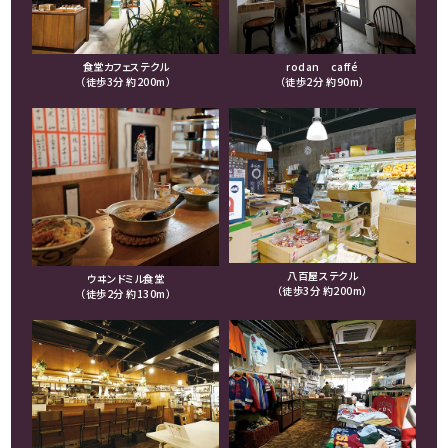
⾷堂カフェステクル
rodan caffé
（徒歩3分 約200m）
（徒歩2分 約90m）
⼋百屋ステクル
ウヰンドミル⾷堂
（徒歩3分 約200m）
（徒歩2分 約130m）