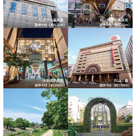
いよてつ髙島屋：
松山銀天街商店街：
徒歩9分（約670m）
徒歩3分（約170m）
大街道商店街：
松山三越：
徒歩4分（約260m）
徒歩9分（約700m）