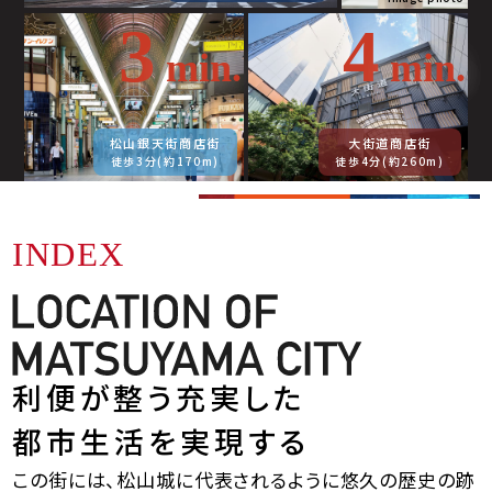
3
4
min.
min.
松山銀天街商店街
大街道商店街
徒歩3分(約170m)
徒歩4分(約260m)
INDEX
利便が整う充実した
都市生活を実現する
この街には、松山城に代表されるように悠久の歴史の跡