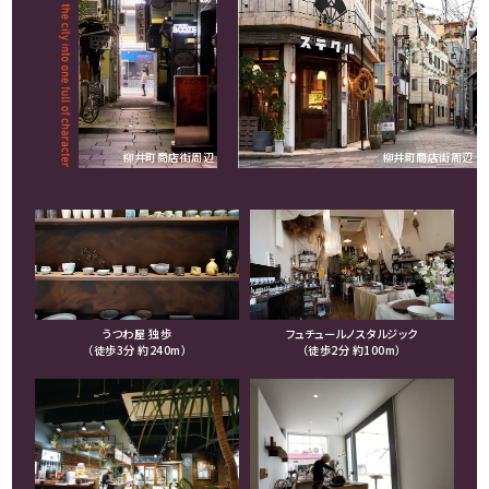
柳井町商店街周辺
柳井町商店街周辺
うつわ屋 独歩
フュチュールノスタルジック
（徒歩3分 約240m）
（徒歩2分 約100m）