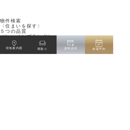
物件検索
〈住まいを探す〉
５つの品質
〈レーベンブランド〉
グッドデザイン
〈暮らしの取り組み〉
現地案内図
資料請求
間取り
来場予約
クラブレーベン
〈会員サービス〉
物件エントリー
chevron_right
タカラレーベン企業WEBサイト
chevron_right
MIRARTHホールディングス企業WEBサイ
ト
サイトご利用にあたって
プライバシーポリシー
お問い合わせ
タカラレーベンについて