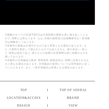
※掲載のすべての完成予想CGは計画段階の図面を基に描き起こしたも
ので、実際とは異なります。なお、外観の細部及び設備機器等は一部省略
又は簡略化しております。
※本物件の植栽は計画中のものであり変更となる場合があります。ま
た、入居時を想定して描かれたものではありません。葉の色合い・枝ぶ
り・樹形は想定であり、竣工からの初期の生育期間を経た状態のものを
描いております。
※本物件の共用施設の家具・照明器具・調度品等は、実際に設置されるも
のと異なる場合があります。共用施設の使用については管理規約に従っ
ていただきます。また、一部共用施設は有償となる場合があります。
TOP
TOP OF SENDAI
LOCATION&ACCESS
BRAND
DESIGN
VIEW