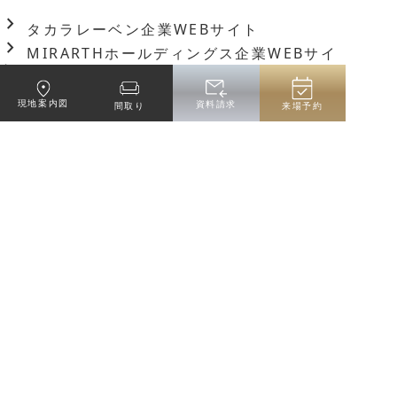
chevron_right
タカラレーベン企業WEBサイト
chevron_right
MIRARTHホールディングス企業WEBサイ
ト
サイトご利用にあたって
プライバシーポリシー
現地案内図
資料請求
間取り
来場予約
お問い合わせ
タカラレーベンについて
物件エントリー