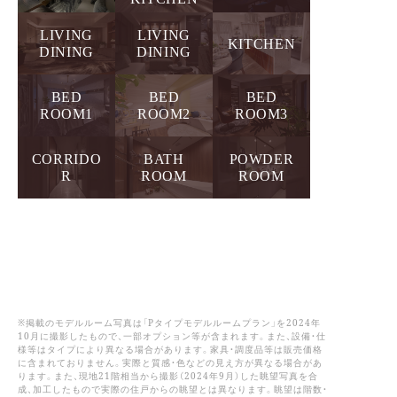
LIVING
LIVING
KITCHEN
DINING
DINING
BED
BED
BED
ROOM1
ROOM2
ROOM3
CORRIDO
BATH
POWDER
R
ROOM
ROOM
※掲載のモデルルーム写真は「Pタイプモデルルームプラン」を2024年
10月に撮影したもので、一部オプション等が含まれます。また、設備・仕
様等はタイプにより異なる場合があります。家具・調度品等は販売価格
に含まれておりません。実際と質感・色などの見え方が異なる場合があ
ります。また、現地21階相当から撮影（2024年9月）した眺望写真を合
成、加工したもので実際の住戸からの眺望とは異なります。眺望は階数・