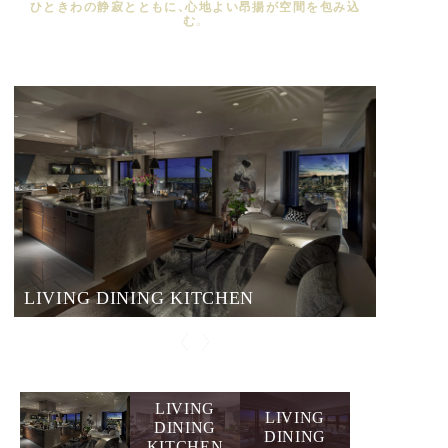
ひときわの静寂とともに、心地よい昂揚が空間を包み込
む。
LIVING DINING KITCHEN
LIVING DINING KITCHEN
LIVING DINING
LIVING DINING
LIVING DINING
KITCHEN
BED ROOM1
BED ROOM2
BED ROOM3
CORRIDOR
BATH ROOM
POWDER ROOM
LIVING DINING KITCHEN
LIVING DINING KITCHEN
LIVING
LIVING
LIVING
DINING
DINING
DINING
KITCHEN
KITCHEN