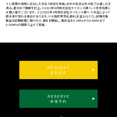
※1/実際の使用に近似した方法で測定を実施。水中の気泡以外の粒了は差し引き
済み。差分法で個数を計上。※2022年8月株式会社サイエンス調べ。※洗浄効果に
は個人差がございます。 ※2/2022年9月株式会社サイエンス調べ ※水圧によって
節水率が変わる場合があります。※大阪府堺市水道水(水温20±3℃)、試験対象
製品を試験装置に取り付け、通水を開始し、動水圧を0.1MPaから0.4MPaまで
0.05MPaの間隔で上げて実施。
REQUEST
資料請求
RESERVE
来場予約