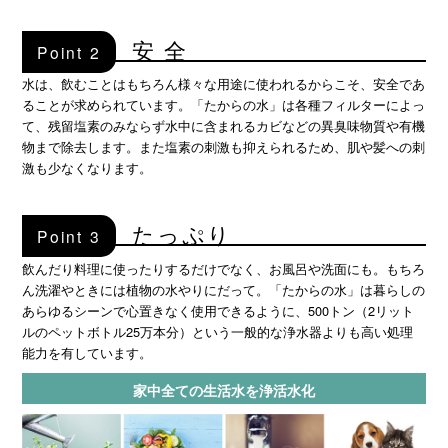
安 全
Point 2
水は、飲むことはもちろん様々な用途に使われるからこそ、安全であ
ることが求められています。「たからの水」は各種フィルターによっ
て、残留塩素のみならず水中に含まれるカビなどの異臭味物質や有機
物まで除去します。また塩素の刺激も抑えられるため、肌や髪への刺
激も少なくなります。
たっぷり
Point 3
飲んだり料理に使ったりするだけでなく、お風呂や洗面にも。もちろ
ん洗濯やときには植物の水やりにだって。「たからの水」は暮らしの
あらゆるシーンで心置きなく使用できるように、500トン（2リット
ルのペットボトル25万本分）という一般的な浄水器よりも高い処理
能力を有しています。
家中全ての生活水を浄活水化