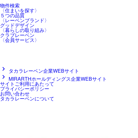
物件検索
〈住まいを探す〉
５つの品質
〈レーベンブランド〉
グッドデザイン
〈暮らしの取り組み〉
クラブレーベン
〈会員サービス〉
chevron_right
タカラレーベン企業WEBサイト
chevron_right
MIRARTHホールディングス企業WEBサイト
サイトご利用にあたって
プライバシーポリシー
お問い合わせ
タカラレーベンについて