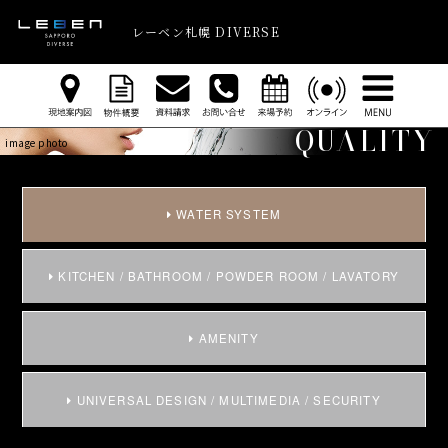
レーベン札幌 DIVERSE
QUALITY
image photo
WATER SYSTEM
KITCHEN / BATHROOM / POWDER ROOM / LAVATORY
AMENITY
UNIVERSAL DESIGN / MULTIMEDIA / SECURITY